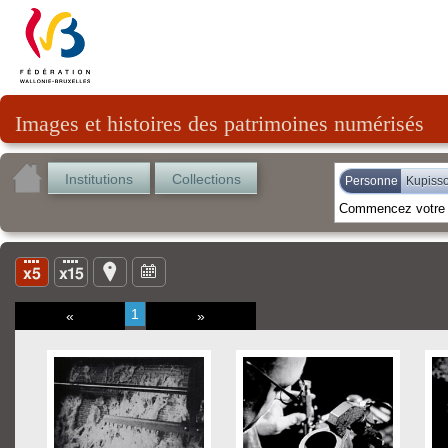
Images et histoires des patrimoines numérisés
Institutions
Collections
Personne
Kupisso
1
«
»