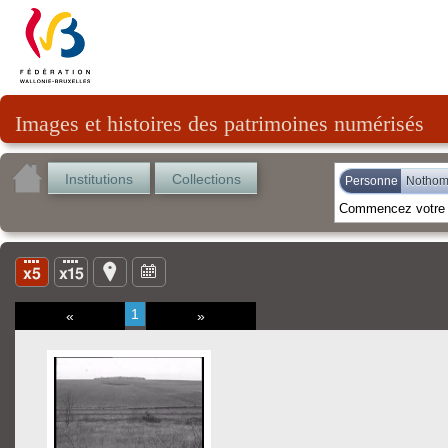
Images et histoires des patrimoines numérisés
Institutions
Collections
Personne
Nothom
1
«
»