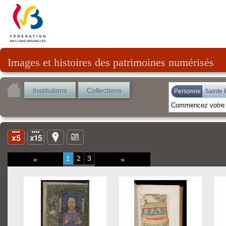
Images et histoires des patrimoines numérisés
Institutions
Collections
Personne
Sainte 
1
2
3
«
»