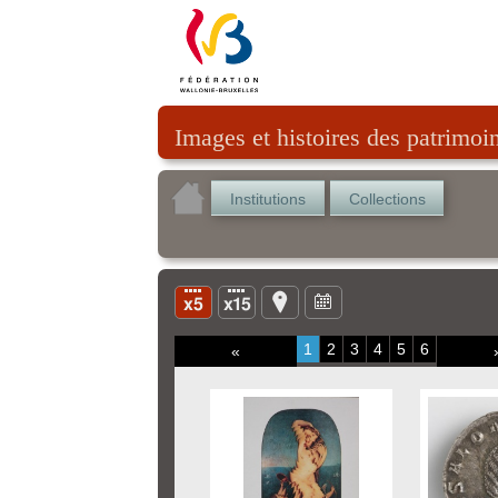
Images et histoires des patrimoi
Institutions
Collections
1
2
3
4
5
6
«