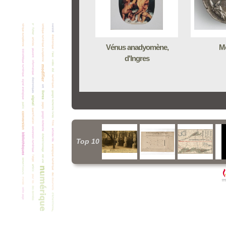
Vénus anadyomène,
M
d'Ingres
Top 10