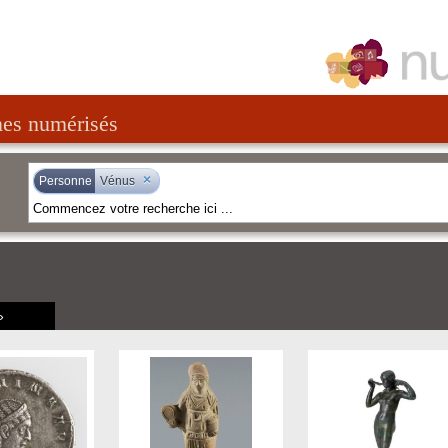
nes numérisés
×
Personne
Vénus
»