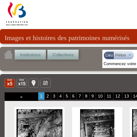
Images et histoires des patrimoines numérisés
Institutions
Collections
×
Lieu
Piéton
1
2
3
4
5
6
7
8
9
10
11
12
13
1
«