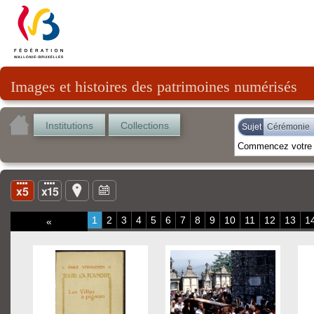
Images et histoires des patrimoines numérisés
Institutions
Collections
Sujet
Cérémonie
1
2
3
4
5
6
7
8
9
10
11
12
13
1
«