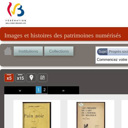
Images et histoires des patrimoines numérisés
Institutions
Collections
Sujet
Progrès soci
1
2
«
»