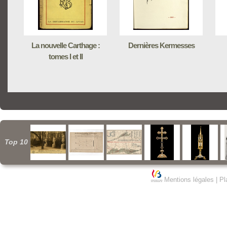
La nouvelle Carthage :
Dernières Kermesses
tomes I et II
Top 10
Mentions légales
|
Pl