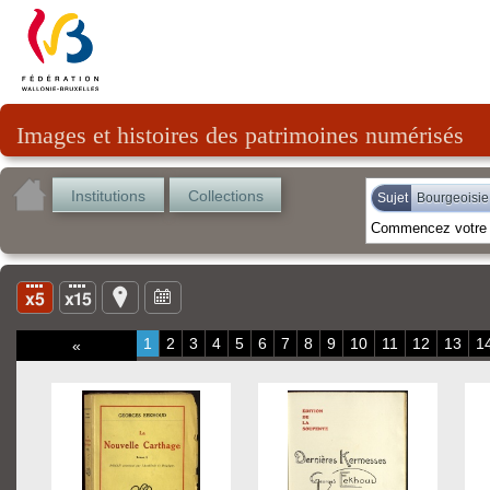
Images et histoires des patrimoines numérisés
Institutions
Collections
Sujet
Bourgeoisie
1
2
3
4
5
6
7
8
9
10
11
12
13
1
«