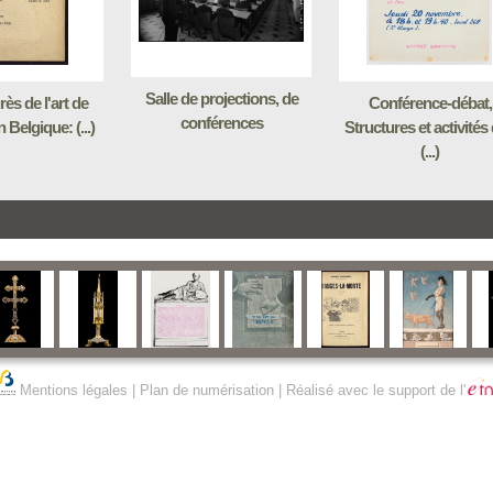
Salle de projections, de
ès de l'art de
Conférence-débat,
conférences
n Belgique: (...)
Structures et activités
(...)
Mentions légales
|
Plan de numérisation
| Réalisé avec le support de l'