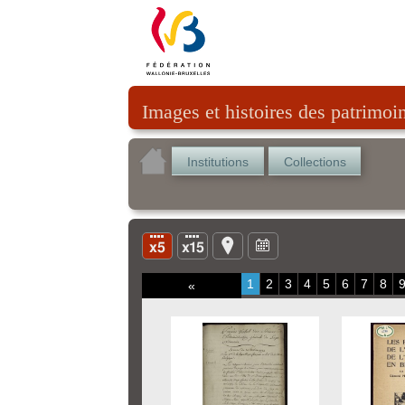
Images et histoires des patrimoi
Institutions
Collections
1
2
3
4
5
6
7
8
«