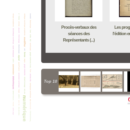
Procès-verbaux des
Les progr
séances des
l'édition e
Représentants (...)
Top 10