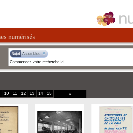
nes numérisés
×
Sujet
Assemblée
9
10
11
12
13
14
15
»