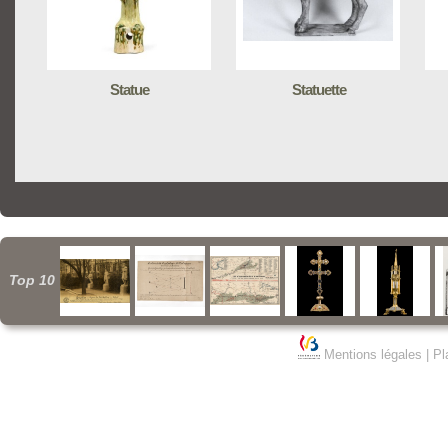
Statue
Statuette
Top 10
Mentions légales
|
Pl