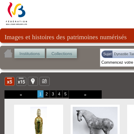
Images et histoires des patrimoines numérisés
Institutions
Collections
Sujet
Dynastie Ta
1
2
3
4
5
«
»