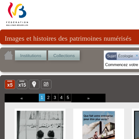
Images et histoires des patrimoines numérisés
Institutions
Collections
×
Sujet
Écologie
1
2
3
4
5
«
»