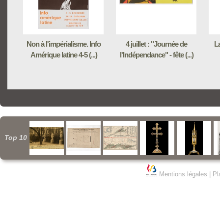
Non à l'impérialisme. Info
4 juillet : "Journée de
La
Amérique latine 4-5 (...)
l'Indépendance" - fête (...)
Top 10
Mentions légales
|
Pl