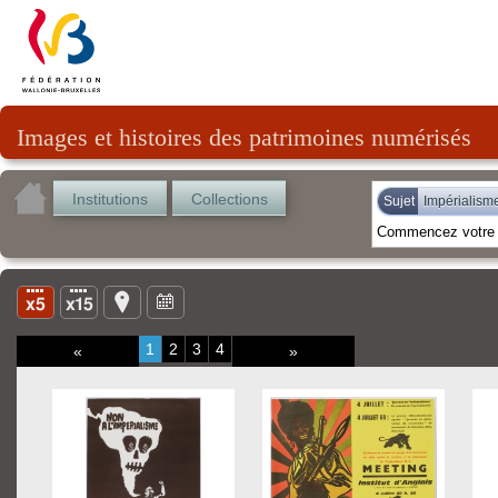
Images et histoires des patrimoines numérisés
Institutions
Collections
Sujet
Impérialism
1
2
3
4
«
»