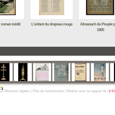
 : roman inédit
L'enfant du drapeau rouge
Almanach du Peuple 
1900
Mentions légales
|
Plan de numérisation
| Réalisé avec le support de l'