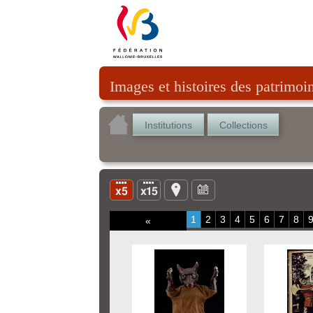
Images et histoires des patrimoi
Institutions
Collections
1
2
3
4
5
6
7
8
«