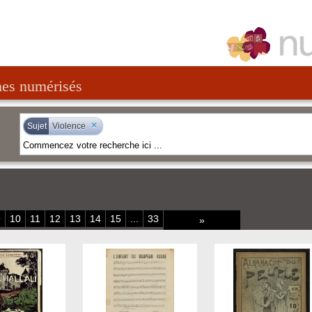
nes numérisés
×
Sujet
Violence
9
10
11
12
13
14
15
...
33
»