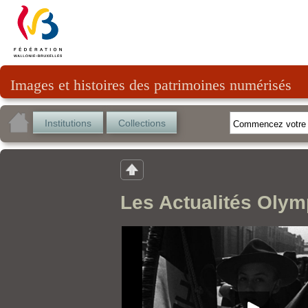
Images et histoires des patrimoines numérisés
Institutions
Collections
Les Actualités Olym