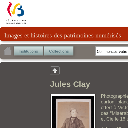
Images et histoires des patrimoines numérisés
Institutions
Collections
Jules Clay
Photographi
carton blan
offert à Vic
des "Miséra
et Cie le 16