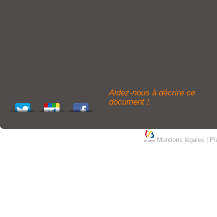
Aidez-nous à décrire ce
document !
Mentions légales
|
Pl