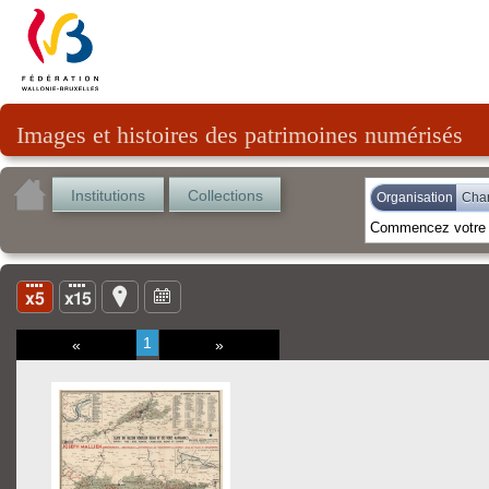
Images et histoires des patrimoines numérisés
Institutions
Collections
Organisation
Cha
1
«
»