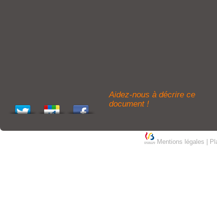
Aidez-nous à décrire ce
document !
Mentions légales
|
Pl