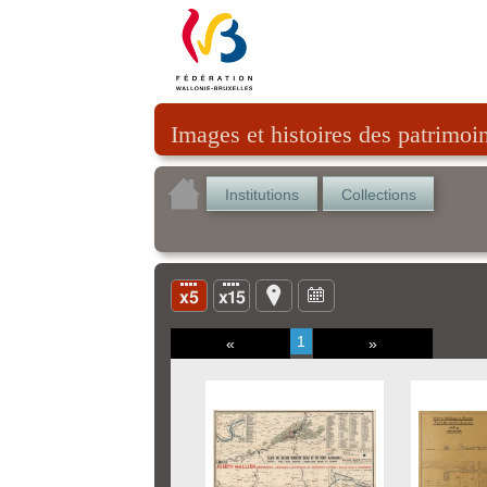
Images et histoires des patrimoi
Institutions
Collections
1
«
»