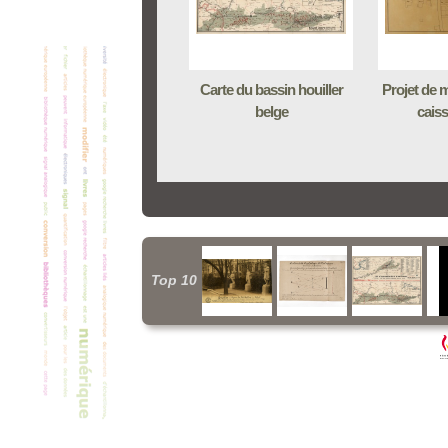
Carte du bassin houiller
Projet de m
belge
caiss
Top 10