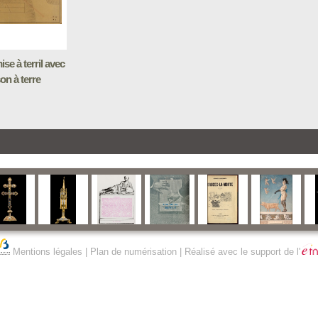
ise à terril avec
on à terre
Mentions légales
|
Plan de numérisation
| Réalisé avec le support de l'